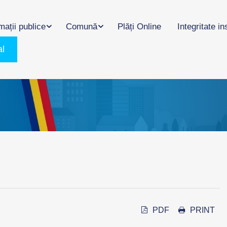
mații publice
Comună
Plăți Online
Integritate in
al
PDF
PRINT