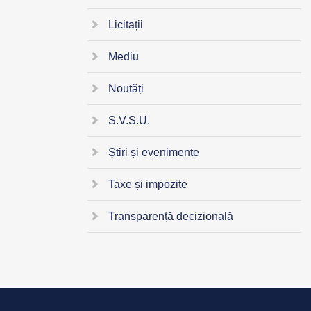
Licitații
Mediu
Noutăți
S.V.S.U.
Știri și evenimente
Taxe și impozite
Transparență decizională