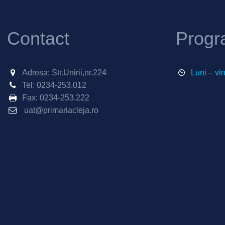
Contact
Progr
Adresa: Str.Unirii,nr.224
Luni – vi
Tel:
0234-253.012
Fax:
0234-253.222
uat@primariacleja.ro