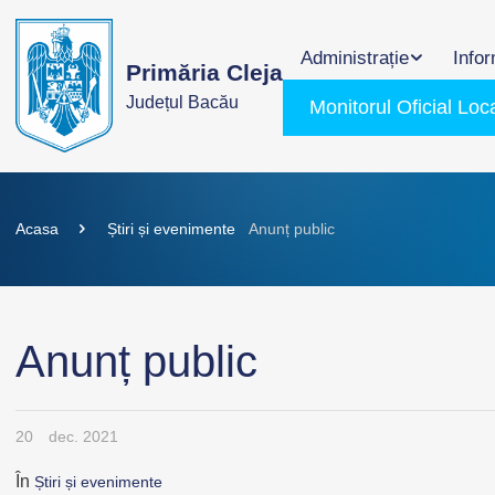
Administrație
Infor
Primăria Cleja
Județul Bacău
Monitorul Oficial Loc
Acasa
Știri și evenimente
Anunț public
Anunț public
20
dec. 2021
În
Știri și evenimente