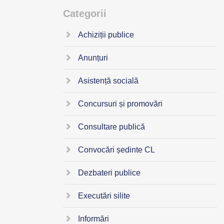
Categorii
Achiziții publice
Anunțuri
Asistență socială
Concursuri și promovări
Consultare publică
Convocări ședinte CL
Dezbateri publice
Executări silite
Informări