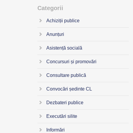
Categorii
Achiziții publice
Anunțuri
Asistență socială
Concursuri și promovări
Consultare publică
Convocări ședinte CL
Dezbateri publice
Executări silite
Informări