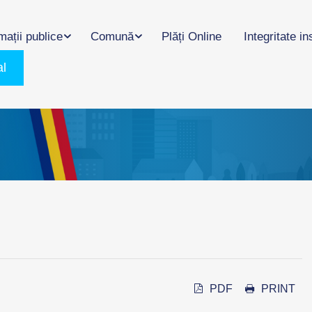
mații publice
Comună
Plăți Online
Integritate in
al
PDF
PRINT