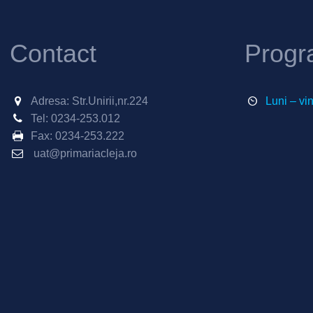
Contact
Progr
Adresa: Str.Unirii,nr.224
Luni – vi
Tel:
0234-253.012
Fax:
0234-253.222
uat@primariacleja.ro