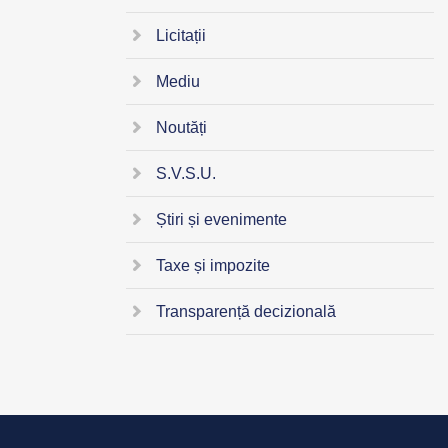
Licitații
Mediu
Noutăți
S.V.S.U.
Știri și evenimente
Taxe și impozite
Transparență decizională