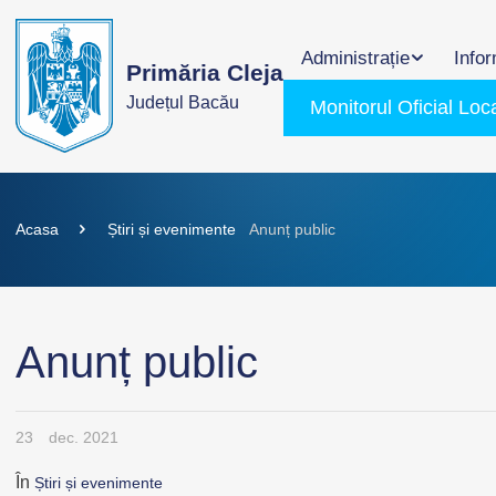
Administrație
Infor
Primăria Cleja
Județul Bacău
Monitorul Oficial Loc
Acasa
Știri și evenimente
Anunț public
Anunț public
23
dec. 2021
În
Știri și evenimente