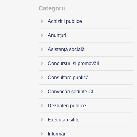
Categorii
Achiziții publice
Anunțuri
Asistență socială
Concursuri și promovări
Consultare publică
Convocări ședinte CL
Dezbateri publice
Executări silite
Informări