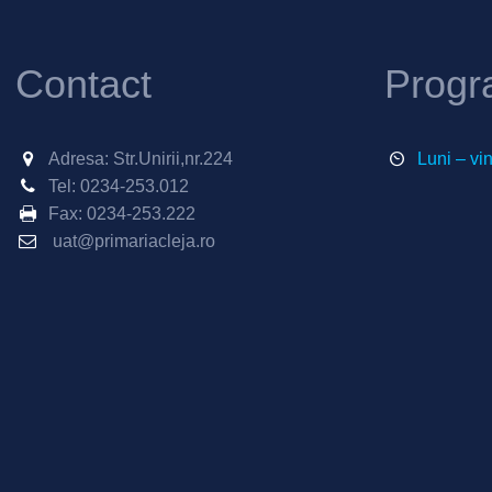
Contact
Progr
Adresa: Str.Unirii,nr.224
Luni – vi
Tel:
0234-253.012
Fax:
0234-253.222
uat@primariacleja.ro