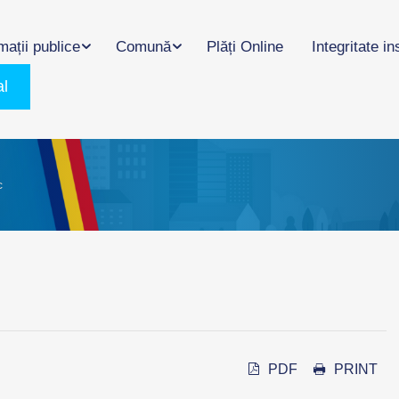
mații publice
Comună
Plăți Online
Integritate in
al
c
PDF
PRINT