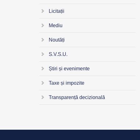
Licitații
Mediu
Noutăți
S.V.S.U.
Știri și evenimente
Taxe și impozite
Transparență decizională