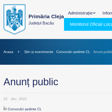
Administrație
Infor
Primăria Cleja
Județul Bacău
Monitorul Oficial Loc
Acasa
Știri și evenimente
Convocări ședinte CL
Anunț publi
Anunț public
22
dec. 2022
În
Convocări ședinte CL