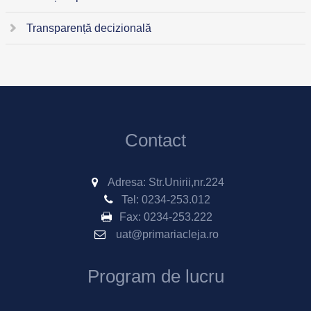
Transparență decizională
Contact
Adresa: Str.Unirii,nr.224
Tel:
0234-253.012
Fax:
0234-253.222
uat@primariacleja.ro
Program de lucru