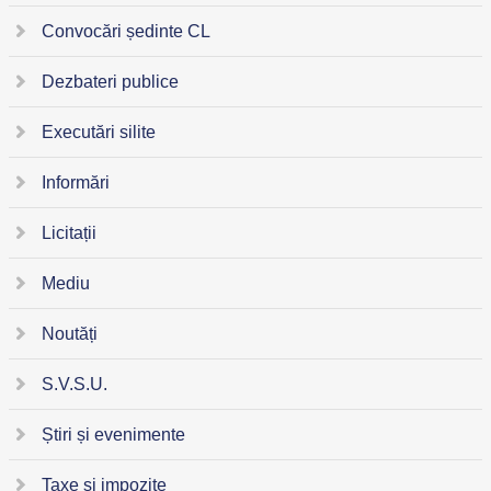
Convocări ședinte CL
Dezbateri publice
Executări silite
Informări
Licitații
Mediu
Noutăți
S.V.S.U.
Știri și evenimente
Taxe și impozite