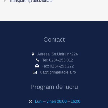
Transparență decizională
Contact
Adresa: Str.Unirii,nr.224
Tel:
0234-253.012
Fax:
0234-253.222
uat@primariacleja.ro
Program de lucru
Luni – vineri 08:00 – 16:00