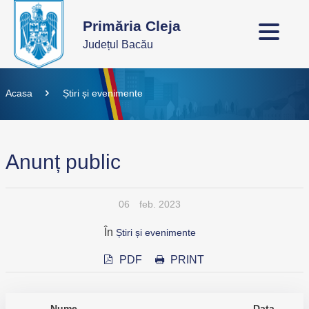
Primăria Cleja
Județul Bacău
Acasa
Știri și evenimente
Anunț public
06
feb. 2023
În
Știri și evenimente
PDF
PRINT
Nume
Data