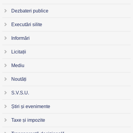
Dezbateri publice
Executări silite
Informări
Licitații
Mediu
Noutăți
S.V.S.U.
Știri și evenimente
Taxe și impozite