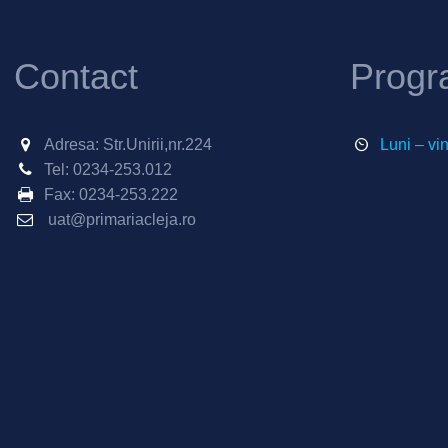
Contact
Progr
Adresa: Str.Unirii,nr.224
Luni – vi
Tel:
0234-253.012
Fax:
0234-253.222
uat@primariacleja.ro