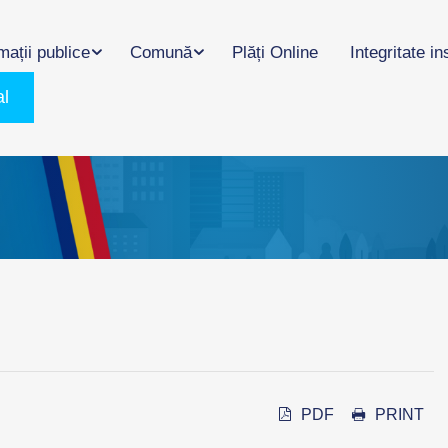
mații publice
Comună
Plăți Online
Integritate in
al
PDF
PRINT