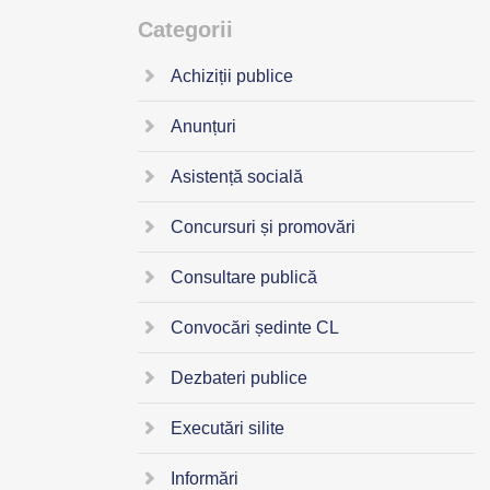
Categorii
Achiziții publice
Anunțuri
Asistență socială
Concursuri și promovări
Consultare publică
Convocări ședinte CL
Dezbateri publice
Executări silite
Informări