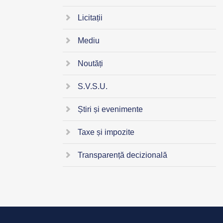
Licitații
Mediu
Noutăți
S.V.S.U.
Știri și evenimente
Taxe și impozite
Transparență decizională