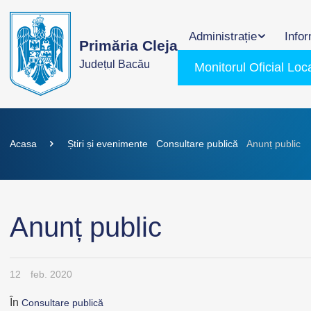
Administrație
Infor
Primăria Cleja
Județul Bacău
Monitorul Oficial Loc
Acasa
Știri și evenimente
Consultare publică
Anunț public
Anunț public
12
feb. 2020
În
Consultare publică