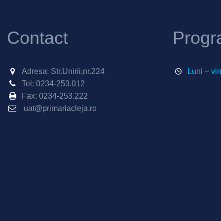
Contact
Progr
Adresa: Str.Unirii,nr.224
Luni – vi
Tel:
0234-253.012
Fax:
0234-253.222
uat@primariacleja.ro