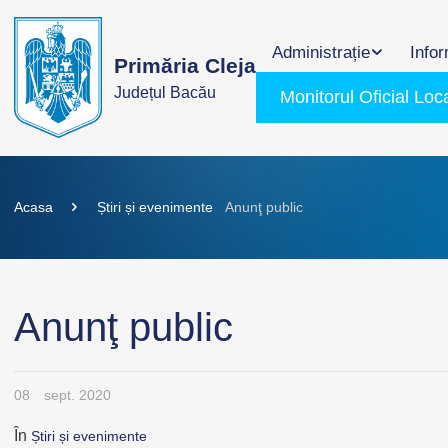
Administrație
Infor
Primăria Cleja
Județul Bacău
Monitorul Oficial Loc
Acasa
Știri și evenimente
Anunţ public
Anunţ public
08
sept. 2020
În
Știri și evenimente