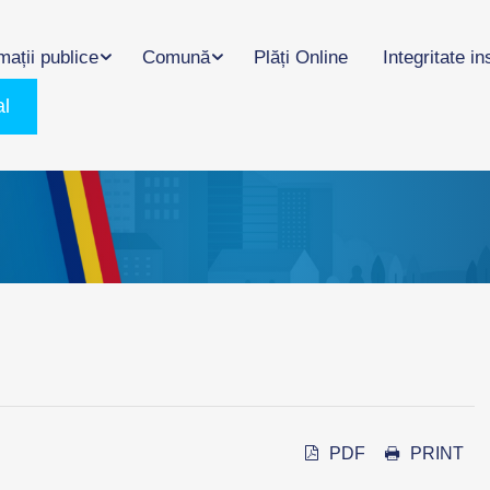
mații publice
Comună
Plăți Online
Integritate in
al
PDF
PRINT