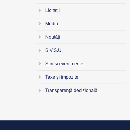
Licitații
Mediu
Noutăți
S.V.S.U.
Știri și evenimente
Taxe și impozite
Transparență decizională