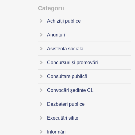
Categorii
Achiziții publice
Anunțuri
Asistență socială
Concursuri și promovări
Consultare publică
Convocări ședinte CL
Dezbateri publice
Executări silite
Informări