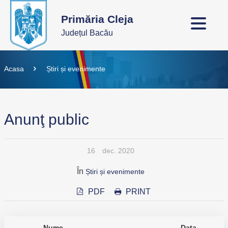
Primăria Cleja
Județul Bacău
Acasa
Știri și evenimente
Anunţ public
16
dec. 2020
În
Știri și evenimente
PDF
PRINT
Nume
Data