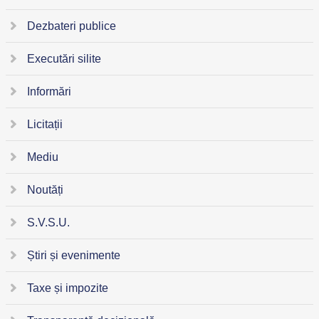
Dezbateri publice
Executări silite
Informări
Licitații
Mediu
Noutăți
S.V.S.U.
Știri și evenimente
Taxe și impozite