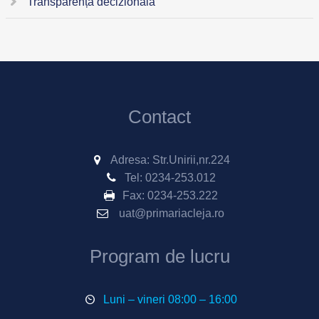
Transparență decizională
Contact
Adresa: Str.Unirii,nr.224
Tel:
0234-253.012
Fax:
0234-253.222
uat@primariacleja.ro
Program de lucru
Luni – vineri 08:00 – 16:00