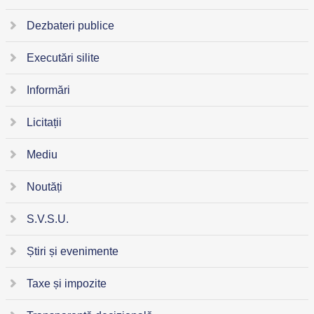
Dezbateri publice
Executări silite
Informări
Licitații
Mediu
Noutăți
S.V.S.U.
Știri și evenimente
Taxe și impozite