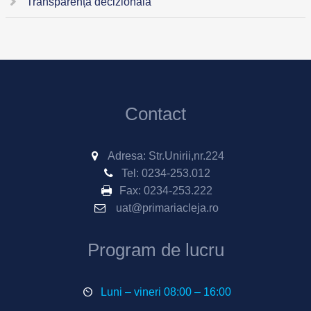
Transparență decizională
Contact
Adresa: Str.Unirii,nr.224
Tel:
0234-253.012
Fax:
0234-253.222
uat@primariacleja.ro
Program de lucru
Luni – vineri 08:00 – 16:00