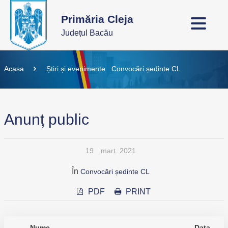
Primăria Cleja
Județul Bacău
Acasa
Știri și evenimente
Convocări ședinte CL
Anunț public
19
mart. 2021
În
Convocări ședinte CL
PDF
PRINT
Nume
Data