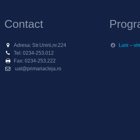
Contact
Progr
Adresa: Str.Unirii,nr.224
Luni – vi
Tel:
0234-253.012
Fax:
0234-253.222
uat@primariacleja.ro