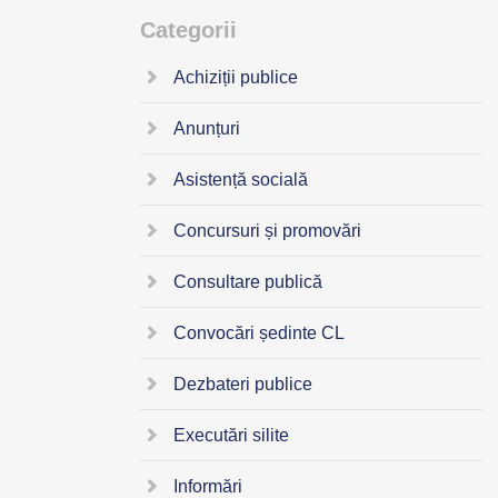
Categorii
Achiziții publice
Anunțuri
Asistență socială
Concursuri și promovări
Consultare publică
Convocări ședinte CL
Dezbateri publice
Executări silite
Informări