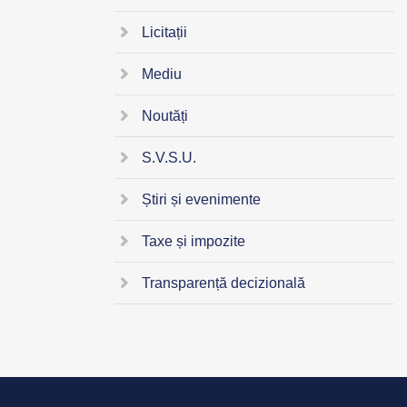
Licitații
Mediu
Noutăți
S.V.S.U.
Știri și evenimente
Taxe și impozite
Transparență decizională