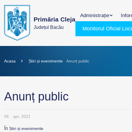
Administrație
Infor
Primăria Cleja
Județul Bacău
Monitorul Oficial Loc
Acasa
Știri și evenimente
Anunț public
Anunț public
06
apr. 2021
În
Știri și evenimente