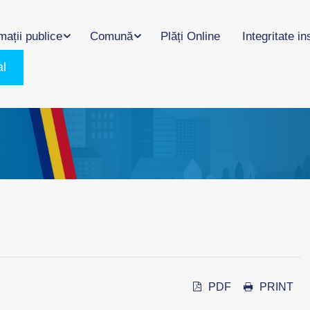
mații publice
Comună
Plăți Online
Integritate in
al
PDF
PRINT