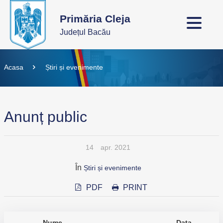
Primăria Cleja
Județul Bacău
Acasa
Știri și evenimente
Anunț public
14
apr. 2021
În
Știri și evenimente
PDF
PRINT
Nume
Data