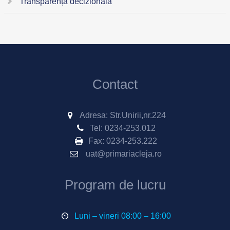
Transparență decizională
Contact
Adresa: Str.Unirii,nr.224
Tel:
0234-253.012
Fax:
0234-253.222
uat@primariacleja.ro
Program de lucru
Luni – vineri 08:00 – 16:00