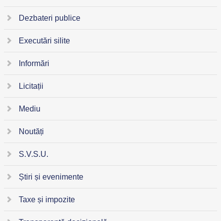
Dezbateri publice
Executări silite
Informări
Licitații
Mediu
Noutăți
S.V.S.U.
Știri și evenimente
Taxe și impozite