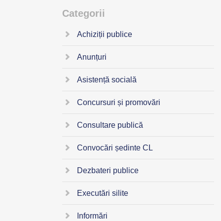
Categorii
Achiziții publice
Anunțuri
Asistență socială
Concursuri și promovări
Consultare publică
Convocări ședinte CL
Dezbateri publice
Executări silite
Informări