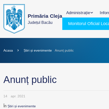
Administrație
Infor
Primăria Cleja
Județul Bacău
Monitorul Oficial Loc
Acasa
Știri și evenimente
Anunț public
Anunț public
14
apr. 2021
În
Știri și evenimente