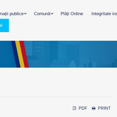
mații publice
Comună
Plăți Online
Integritate in
al
PDF
PRINT