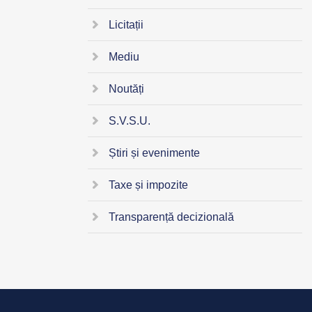
Licitații
Mediu
Noutăți
S.V.S.U.
Știri și evenimente
Taxe și impozite
Transparență decizională