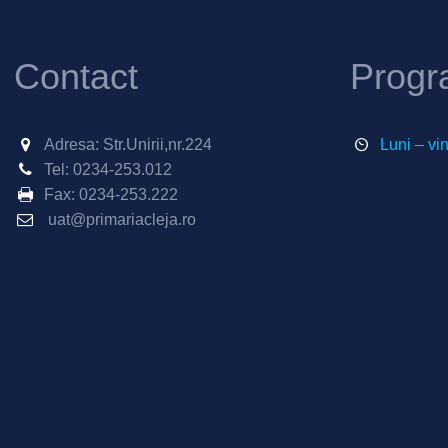
Contact
Progr
Adresa: Str.Unirii,nr.224
Luni – vi
Tel:
0234-253.012
Fax:
0234-253.222
uat@primariacleja.ro