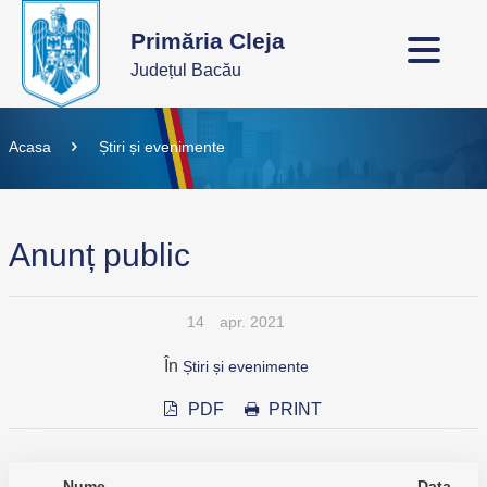
Primăria Cleja
Județul Bacău
Acasa
Știri și evenimente
Anunț public
14
apr. 2021
În
Știri și evenimente
PDF
PRINT
Nume
Data