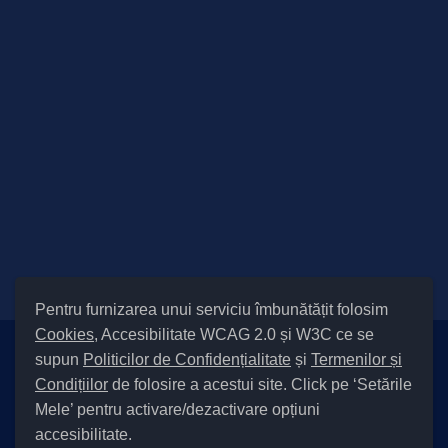
Pentru furnizarea unui serviciu îmbunătățit folosim
Cookies
, Accesibilitate WCAG 2.0 și W3C ce se
supun
Politicilor de Confidențialitate
și
Termenilor și
Setări Cookies și Accesibilitate
Condițiilor
de folosire a acestui site. Click pe ‘Setările
|
Informare cu privire la prelucrarea datelor
|
Politică de utilizare
Mele’ pentru activare/dezactivare opțiuni
cookies
|
Termeni și condiții de utilizare a site-ului
|
Politică de
accesibilitate.
confidențialitate site
|