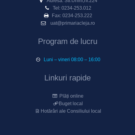
Adresa: Str.Unirii,nr.224
Tel:
0234-253.012
Fax:
0234-253.222
uat@primariacleja.ro
Program de lucru
Luni – vineri 08:00 – 16:00
Linkuri rapide
Plăți online
Buget local
Hotărâri ale Consiliului local