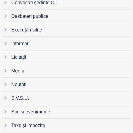
Convocări ședinte CL
Dezbateri publice
Executări silite
Informări
Licitații
Mediu
Noutăți
S.V.S.U.
Știri și evenimente
Taxe și impozite