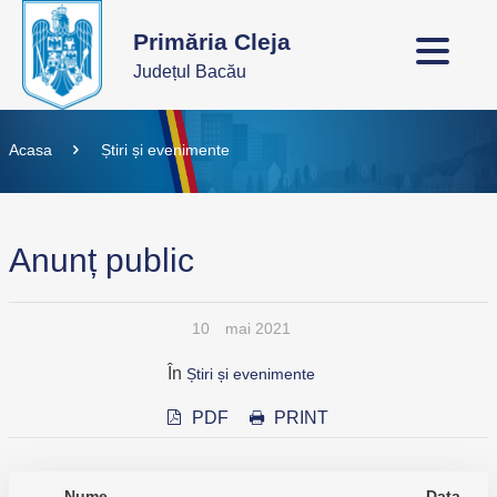
Primăria Cleja
Județul Bacău
Acasa
Știri și evenimente
Anunț public
10
mai 2021
În
Știri și evenimente
PDF
PRINT
Nume
Data