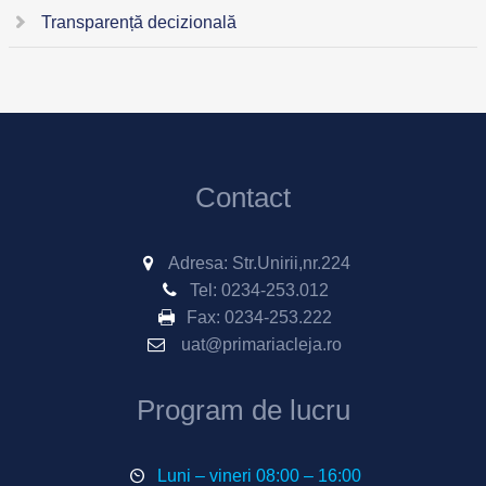
Transparență decizională
Contact
Adresa: Str.Unirii,nr.224
Tel:
0234-253.012
Fax:
0234-253.222
uat@primariacleja.ro
Program de lucru
Luni – vineri 08:00 – 16:00