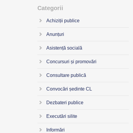
Categorii
Achiziții publice
Anunțuri
Asistență socială
Concursuri și promovări
Consultare publică
Convocări ședinte CL
Dezbateri publice
Executări silite
Informări