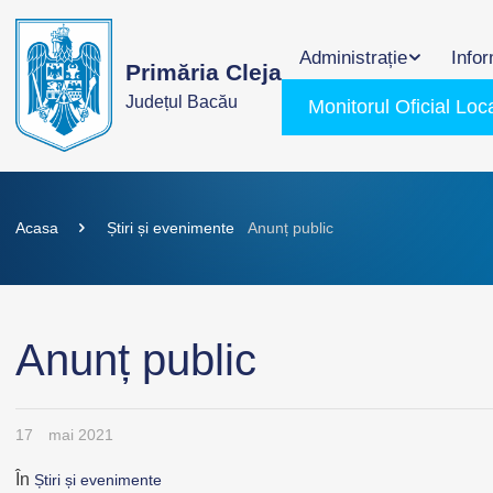
Administrație
Infor
Primăria Cleja
Județul Bacău
Monitorul Oficial Loc
Acasa
Știri și evenimente
Anunț public
Anunț public
17
mai 2021
În
Știri și evenimente