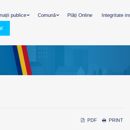
mații publice
Comună
Plăți Online
Integritate in
al
PDF
PRINT