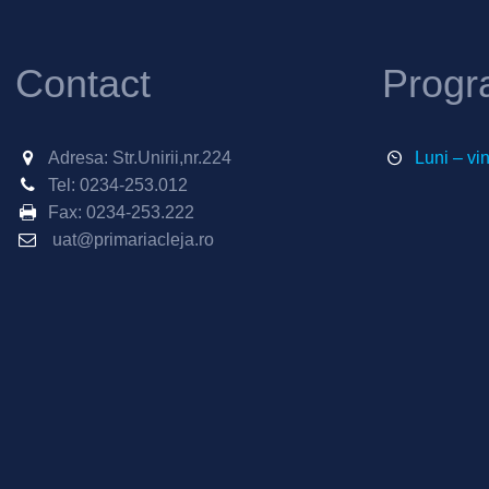
Contact
Progr
Adresa: Str.Unirii,nr.224
Luni – vi
Tel:
0234-253.012
Fax:
0234-253.222
uat@primariacleja.ro