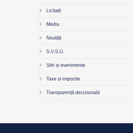
Licitații
Mediu
Noutăți
S.V.S.U.
Știri și evenimente
Taxe și impozite
Transparență decizională