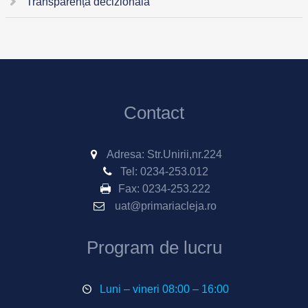
Transparență decizională
Contact
Adresa: Str.Unirii,nr.224
Tel:
0234-253.012
Fax:
0234-253.222
uat@primariacleja.ro
Program de lucru
Luni – vineri 08:00 – 16:00