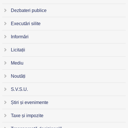
Dezbateri publice
Executări silite
Informări
Licitații
Mediu
Noutăți
S.V.S.U.
Știri și evenimente
Taxe și impozite