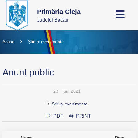
Primăria Cleja
Județul Bacău
Acasa
Știri și evenimente
Anunț public
23
iun. 2021
În
Știri și evenimente
PDF
PRINT
Nume
Data