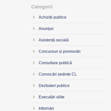
Categorii
Achiziții publice
Anunțuri
Asistență socială
Concursuri și promovări
Consultare publică
Convocări ședinte CL
Dezbateri publice
Executări silite
Informări