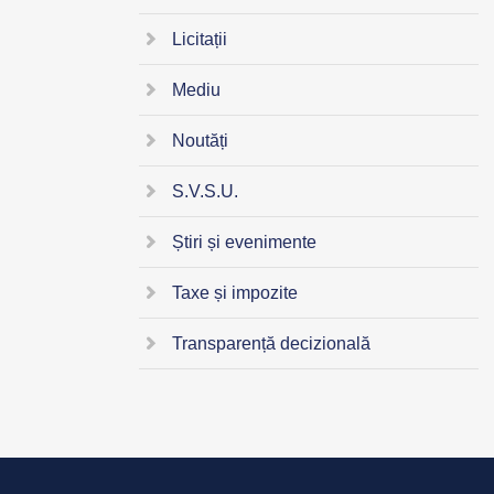
Licitații
Mediu
Noutăți
S.V.S.U.
Știri și evenimente
Taxe și impozite
Transparență decizională