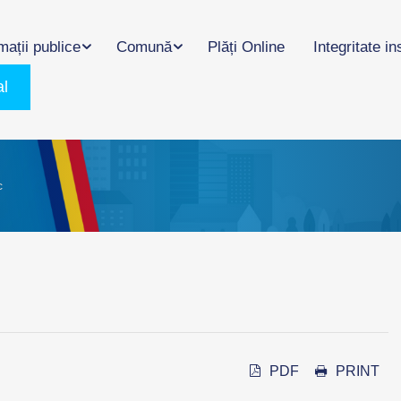
mații publice
Comună
Plăți Online
Integritate in
al
c
PDF
PRINT