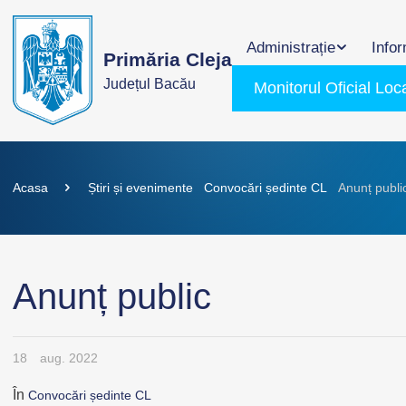
Administrație
Infor
Primăria Cleja
Județul Bacău
Monitorul Oficial Loc
Acasa
Știri și evenimente
Convocări ședinte CL
Anunț publi
Anunț public
18
aug. 2022
În
Convocări ședinte CL