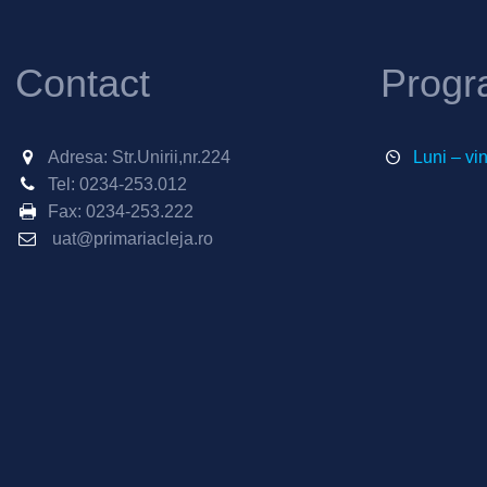
Contact
Progr
Adresa: Str.Unirii,nr.224
Luni – vi
Tel:
0234-253.012
Fax:
0234-253.222
uat@primariacleja.ro