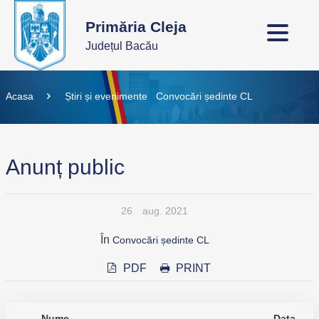
Primăria Cleja
Județul Bacău
Acasa
Știri și evenimente
Convocări ședinte CL
Anunț public
26
aug. 2021
În
Convocări ședinte CL
PDF
PRINT
Nume
Data