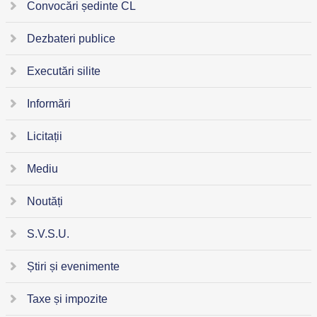
Convocări ședinte CL
Dezbateri publice
Executări silite
Informări
Licitații
Mediu
Noutăți
S.V.S.U.
Știri și evenimente
Taxe și impozite