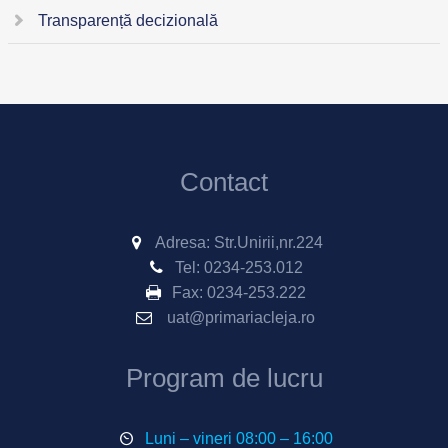
Transparență decizională
Contact
Adresa: Str.Unirii,nr.224
Tel:
0234-253.012
Fax:
0234-253.222
uat@primariacleja.ro
Program de lucru
Luni – vineri 08:00 – 16:00