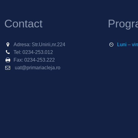
Contact
Progr
Adresa: Str.Unirii,nr.224
Luni – vi
Tel:
0234-253.012
Fax:
0234-253.222
uat@primariacleja.ro