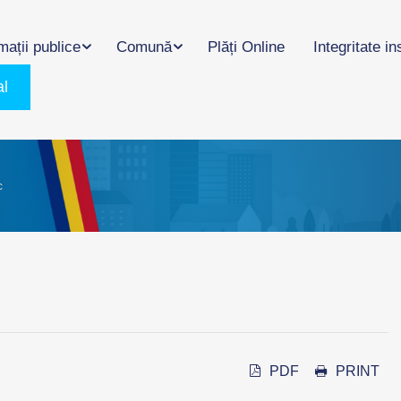
mații publice
Comună
Plăți Online
Integritate in
al
c
PDF
PRINT