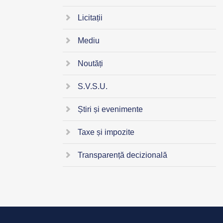
Licitații
Mediu
Noutăți
S.V.S.U.
Știri și evenimente
Taxe și impozite
Transparență decizională