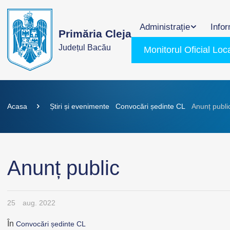
Administrație
Infor
Primăria Cleja
Județul Bacău
Monitorul Oficial Loc
Acasa
Știri și evenimente
Convocări ședinte CL
Anunț publi
Anunț public
25
aug. 2022
În
Convocări ședinte CL