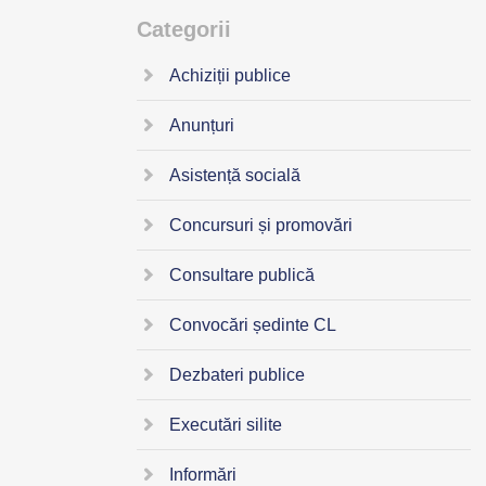
Categorii
Achiziții publice
Anunțuri
Asistență socială
Concursuri și promovări
Consultare publică
Convocări ședinte CL
Dezbateri publice
Executări silite
Informări