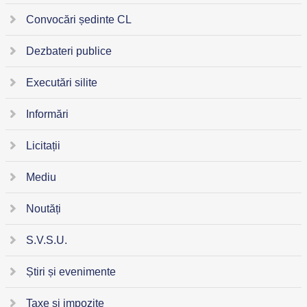
Convocări ședinte CL
Dezbateri publice
Executări silite
Informări
Licitații
Mediu
Noutăți
S.V.S.U.
Știri și evenimente
Taxe și impozite