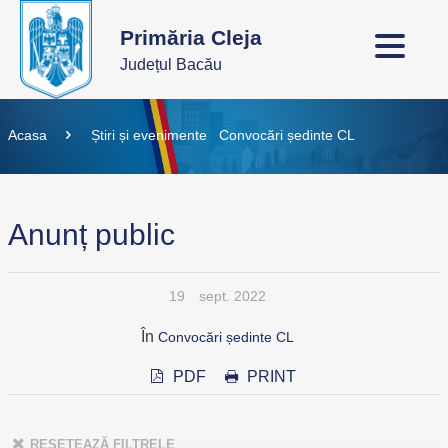
Primăria Cleja
Județul Bacău
Acasa
Știri și evenimente
Convocări ședinte CL
Anunț public
19
sept. 2022
În
Convocări ședinte CL
PDF
PRINT
RESETEAZĂ FILTRELE