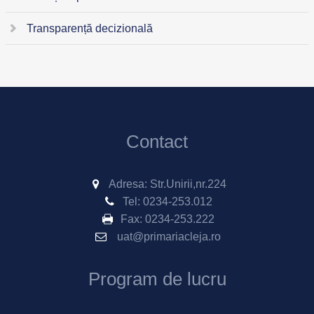
Transparență decizională
Contact
Adresa: Str.Unirii,nr.224
Tel:
0234-253.012
Fax:
0234-253.222
uat@primariacleja.ro
Program de lucru