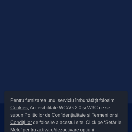
Pentru furnizarea unui serviciu îmbunătățit folosim
Cookies
, Accesibilitate WCAG 2.0 și W3C ce se
supun
Politicilor de Confidențialitate
și
Termenilor și
Setări Cookies și Accesibilitate
Condițiilor
de folosire a acestui site. Click pe ‘Setările
|
Informare cu privire la prelucrarea datelor
|
Politică de utilizare
Mele’ pentru activare/dezactivare opțiuni