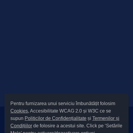
Pentru furnizarea unui serviciu îmbunătățit folosim
Cookies
, Accesibilitate WCAG 2.0 și W3C ce se
supun
Politicilor de Confidențialitate
și
Termenilor și
Setări Cookies și Accesibilitate
Condițiilor
de folosire a acestui site. Click pe ‘Setările
|
Informare cu privire la prelucrarea datelor
|
Politică de utilizare