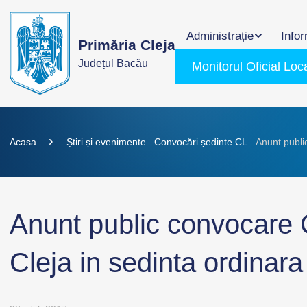
Administrație
Infor
Primăria Cleja
Județul Bacău
Monitorul Oficial Loc
Acasa
Știri și evenimente
Convocări ședinte CL
Anunt publi
Anunt public convocare 
Cleja in sedinta ordinar