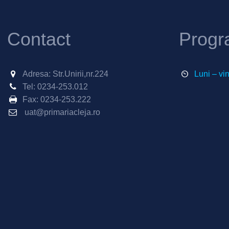
Contact
Progr
Adresa: Str.Unirii,nr.224
Luni – vi
Tel:
0234-253.012
Fax:
0234-253.222
uat@primariacleja.ro