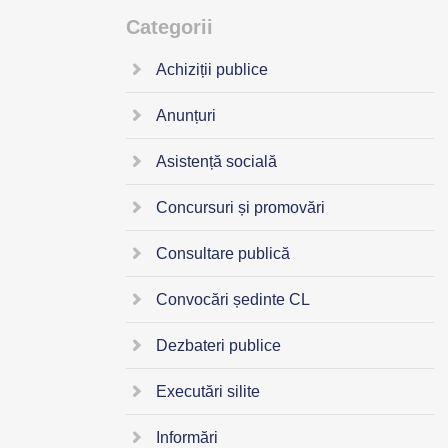
Categorii
Achiziții publice
Anunțuri
Asistență socială
Concursuri și promovări
Consultare publică
Convocări ședinte CL
Dezbateri publice
Executări silite
Informări