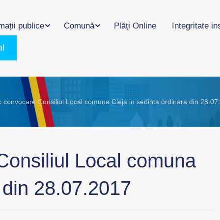
mații publice
Comună
Plăți Online
Integritate in
al
c convocare Consiliul Local comuna Cleja in sedinta ordinara din 28.07
Consiliul Local comuna
a din 28.07.2017