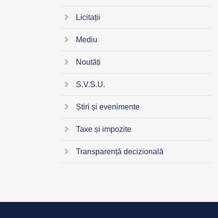
Licitații
Mediu
Noutăți
S.V.S.U.
Știri și evenimente
Taxe și impozite
Transparență decizională