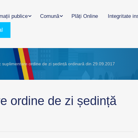
mații publice
Comună
Plăți Online
Integritate in
al
c suplimentare ordine de zi ședință ordinară din 29.09.2017
e ordine de zi ședință