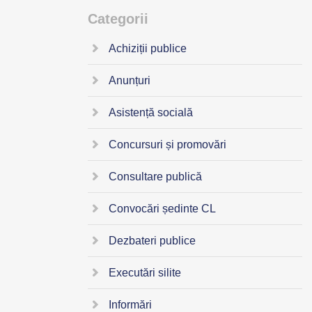
Categorii
Achiziții publice
Anunțuri
Asistență socială
Concursuri și promovări
Consultare publică
Convocări ședinte CL
Dezbateri publice
Executări silite
Informări