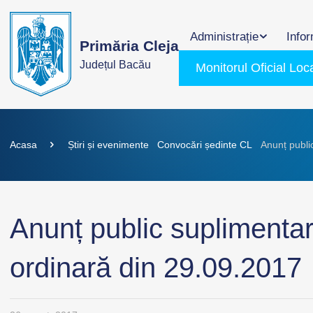
Administrație
Infor
Primăria Cleja
Județul Bacău
Monitorul Oficial Loc
Acasa
Știri și evenimente
Convocări ședinte CL
Anunț publi
Anunț public suplimentar
ordinară din 29.09.2017