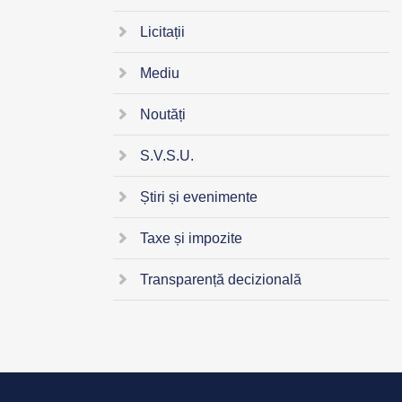
Licitații
Mediu
Noutăți
S.V.S.U.
Știri și evenimente
Taxe și impozite
Transparență decizională