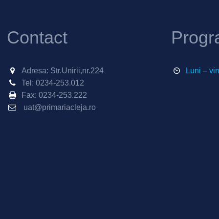
Contact
Progr
Adresa: Str.Unirii,nr.224
Luni – vi
Tel:
0234-253.012
Fax:
0234-253.222
uat@primariacleja.ro