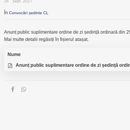
26
sept. 2017
În
Convocări ședinte CL
Anunț public suplimentare ordine de zi ședință ordinară din 2
Mai multe detalii regăsiți în fișierul atașat.
Nume
Anunț public suplimentare ordine de zi ședință ordi