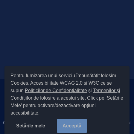
Pentru furnizarea unui serviciu îmbunătățit folosim
Cookies
, Accesibilitate WCAG 2.0 și W3C ce se
supun
Politicilor de Confidențialitate
și
Termenilor și
Setări Cookies și Accesibilitate
Condițiilor
de folosire a acestui site. Click pe ‘Setările
|
Informare cu privire la prelucrarea datelor
|
Politică de utilizare
Mele’ pentru activare/dezactivare opțiuni
cookies
|
Termeni și condiții de utilizare a site-ului
|
Politică de
accesibilitate.
confidențialitate site
|
Cod Județ 4 / Județul Bacău / Tipul UAT – 14 – C – Comună / Codul
Setările mele
Acceptă
SIRUTA al Unității Administrativ-Teritoriale 21855 / Cleja