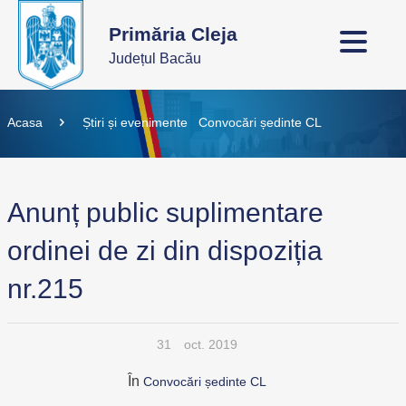
Primăria Cleja
Județul Bacău
Acasa
Știri și evenimente
Convocări ședinte CL
Anunț public suplimentare
ordinei de zi din dispoziția
nr.215
31
oct. 2019
În
Convocări ședinte CL