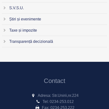
S.V.S.U.
Știri și evenimente
Taxe și impozite
Transparență decizională
Contact
Adresa: Str.Unirii,nr.224
Tel:
0234-253.012
Fax:
0234-253.222