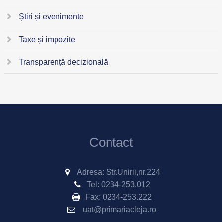
Știri și evenimente
Taxe și impozite
Transparență decizională
Contact
Adresa: Str.Unirii,nr.224
Tel:
0234-253.012
Fax:
0234-253.222
uat@primariacleja.ro