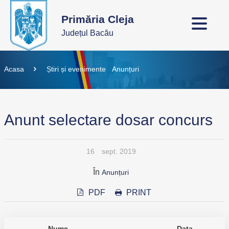
Primăria Cleja
Județul Bacău
Acasa
Știri și evenimente
Anunțuri
Anunt selectare dosar concurs
16
sept. 2019
În
Anunțuri
PDF
PRINT
Nume
Data