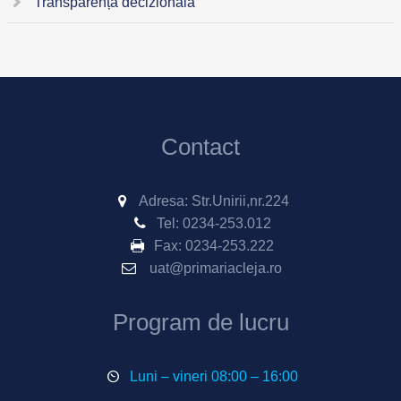
Transparență decizională
Contact
Adresa: Str.Unirii,nr.224
Tel:
0234-253.012
Fax:
0234-253.222
uat@primariacleja.ro
Program de lucru
Luni – vineri 08:00 – 16:00