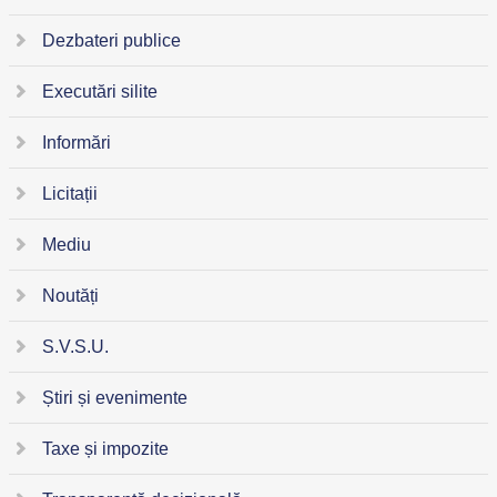
Dezbateri publice
Executări silite
Informări
Licitații
Mediu
Noutăți
S.V.S.U.
Știri și evenimente
Taxe și impozite