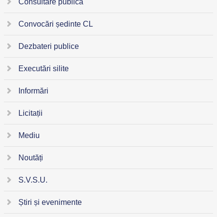
Consultare publică
Convocări ședinte CL
Dezbateri publice
Executări silite
Informări
Licitații
Mediu
Noutăți
S.V.S.U.
Știri și evenimente