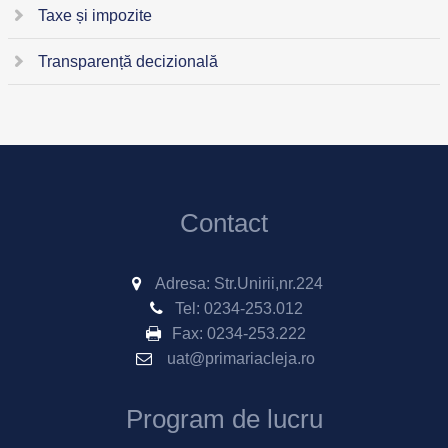
Taxe și impozite
Transparență decizională
Contact
Adresa: Str.Unirii,nr.224
Tel:
0234-253.012
Fax:
0234-253.222
uat@primariacleja.ro
Program de lucru