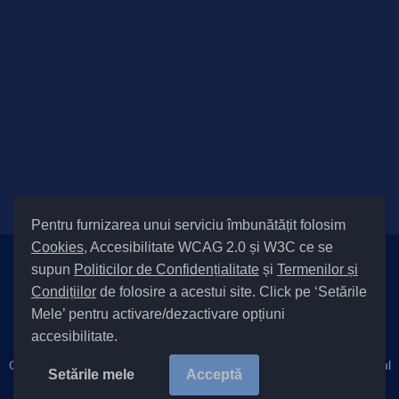
Pentru furnizarea unui serviciu îmbunătățit folosim
Cookies
, Accesibilitate WCAG 2.0 și W3C ce se
supun
Politicilor de Confidențialitate
și
Termenilor și
Setări Cookies și Accesibilitate
Condițiilor
de folosire a acestui site. Click pe ‘Setările
|
Informare cu privire la prelucrarea datelor
|
Politică de utilizare
Mele’ pentru activare/dezactivare opțiuni
cookies
|
Termeni și condiții de utilizare a site-ului
|
Politică de
accesibilitate.
confidențialitate site
|
Cod Județ 4 / Județul Bacău / Tipul UAT – 14 – C – Comună / Codul
Setările mele
Acceptă
SIRUTA al Unității Administrativ-Teritoriale 21855 / Cleja