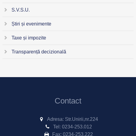
S.V.S.U.
Știri și evenimente
Taxe și impozite
Transparență decizională
Contact
Adresa: Str.Unirii,nr.224
Tel:
0234-253.012
Fax:
0234-253.222