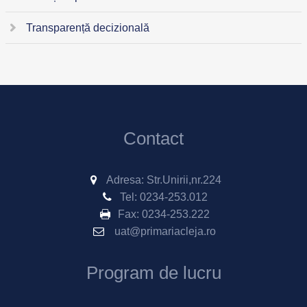
Transparență decizională
Contact
Adresa: Str.Unirii,nr.224
Tel:
0234-253.012
Fax:
0234-253.222
uat@primariacleja.ro
Program de lucru