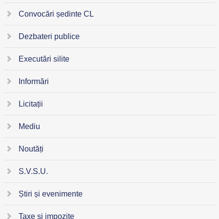
Convocări ședinte CL
Dezbateri publice
Executări silite
Informări
Licitații
Mediu
Noutăți
S.V.S.U.
Știri și evenimente
Taxe și impozite