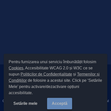
Pentru furnizarea unui serviciu îmbunătățit folosim
Cookies
, Accesibilitate WCAG 2.0 și W3C ce se
supun
Politicilor de Confidențialitate
și
Termenilor și
Setări Cookies și Accesibilitate
Condițiilor
de folosire a acestui site. Click pe ‘Setările
|
Informare cu privire la prelucrarea datelor
|
Politică de utilizare
Mele’ pentru activare/dezactivare opțiuni
cookies
|
Termeni și condiții de utilizare a site-ului
|
Politică de
accesibilitate.
confidențialitate site
|
Cod Județ 4 / Județul Bacău / Tipul UAT – 14 – C – Comună / Codul
Setările mele
Acceptă
SIRUTA al Unității Administrativ-Teritoriale 21855 / Cleja