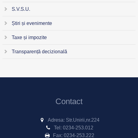
S.V.S.U.
Știri și evenimente
Taxe și impozite
Transparență decizională
Contact
Adresa: Str.Unirii,nr.224
Tel:
0234-253.012
Fax:
0234-253.222