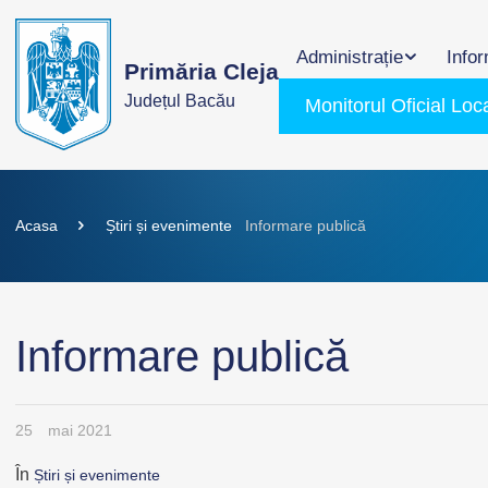
Administrație
Infor
Primăria Cleja
Județul Bacău
Monitorul Oficial Loc
Acasa
Știri și evenimente
Informare publică
Informare publică
25
mai 2021
În
Știri și evenimente