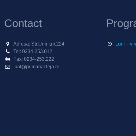
Contact
Progr
Adresa: Str.Unirii,nr.224
Luni – vi
Tel:
0234-253.012
Fax:
0234-253.222
uat@primariacleja.ro