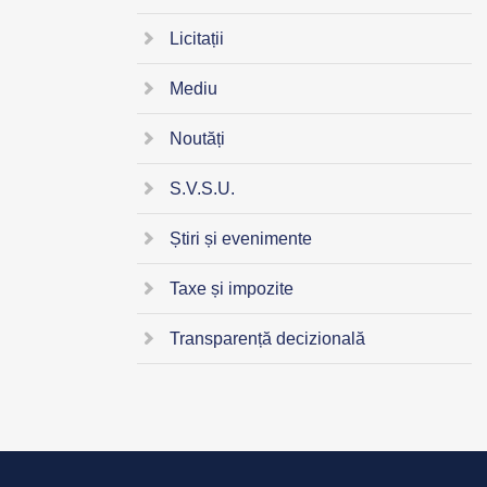
Licitații
Mediu
Noutăți
S.V.S.U.
Știri și evenimente
Taxe și impozite
Transparență decizională