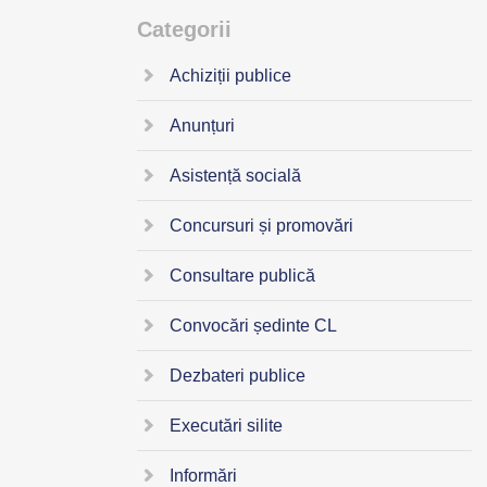
Categorii
Achiziții publice
Anunțuri
Asistență socială
Concursuri și promovări
Consultare publică
Convocări ședinte CL
Dezbateri publice
Executări silite
Informări