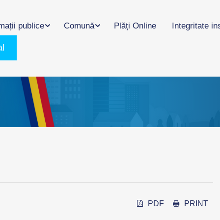
mații publice
Comună
Plăți Online
Integritate in
al
PDF
PRINT