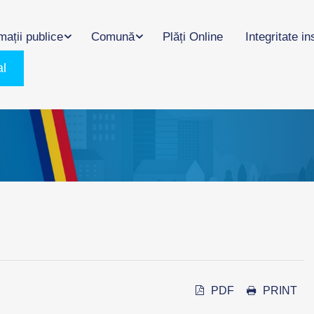
mații publice
Comună
Plăți Online
Integritate in
al
PDF
PRINT