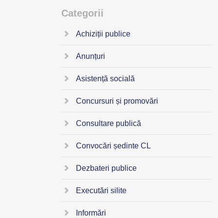
Categorii
Achiziții publice
Anunțuri
Asistență socială
Concursuri și promovări
Consultare publică
Convocări ședinte CL
Dezbateri publice
Executări silite
Informări