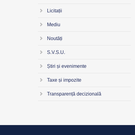
Licitații
Mediu
Noutăți
S.V.S.U.
Știri și evenimente
Taxe și impozite
Transparență decizională