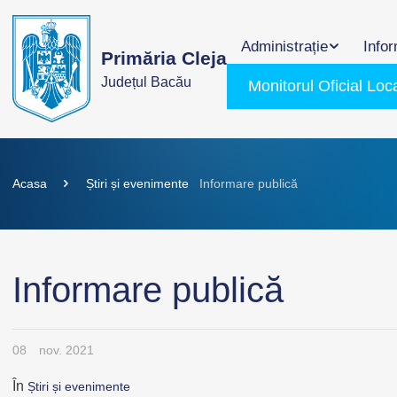
Administrație
Infor
Primăria Cleja
Județul Bacău
Monitorul Oficial Loc
Acasa
Știri și evenimente
Informare publică
Informare publică
08
nov. 2021
În
Știri și evenimente