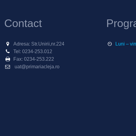
Contact
Progr
Adresa: Str.Unirii,nr.224
Luni – vi
Tel:
0234-253.012
Fax:
0234-253.222
uat@primariacleja.ro