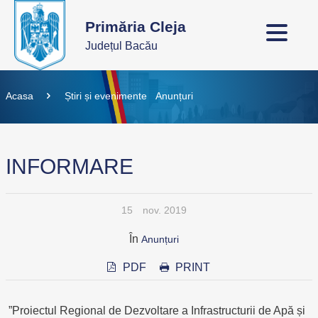
Primăria Cleja
Județul Bacău
Acasa
Știri și evenimente
Anunțuri
INFORMARE
15
nov. 2019
În
Anunțuri
PDF
PRINT
”Proiectul Regional de Dezvoltare a Infrastructurii de Apă și