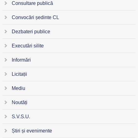
Consultare publică
Convocări ședinte CL
Dezbateri publice
Executări silite
Informări
Licitații
Mediu
Noutăți
S.V.S.U.
Știri și evenimente