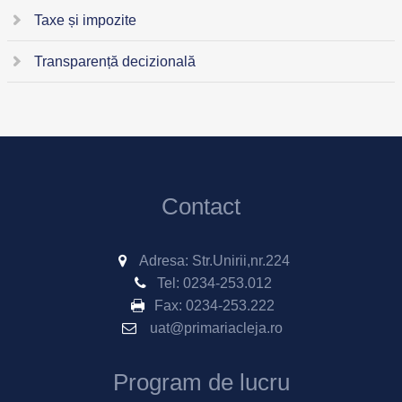
Taxe și impozite
Transparență decizională
Contact
Adresa: Str.Unirii,nr.224
Tel:
0234-253.012
Fax:
0234-253.222
uat@primariacleja.ro
Program de lucru