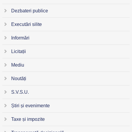
Dezbateri publice
Executări silite
Informări
Licitații
Mediu
Noutăți
S.V.S.U.
Știri și evenimente
Taxe și impozite