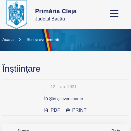
Primăria Cleja
Județul Bacău
Acasa
Știri și evenimente
Înştiinţare
12
ian. 2021
În
Știri și evenimente
PDF
PRINT
Nume
Data