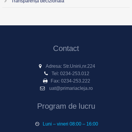
Transparență decizională
Contact
Adresa: Str.Unirii,nr.224
Tel:
0234-253.012
Fax:
0234-253.222
uat@primariacleja.ro
Program de lucru
Luni – vineri 08:00 – 16:00