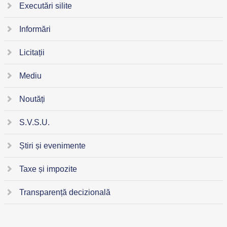
Executări silite
Informări
Licitații
Mediu
Noutăți
S.V.S.U.
Știri și evenimente
Taxe și impozite
Transparență decizională