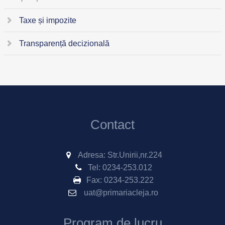
Taxe și impozite
Transparență decizională
Contact
Adresa: Str.Unirii,nr.224
Tel:
0234-253.012
Fax:
0234-253.222
uat@primariacleja.ro
Program de lucru