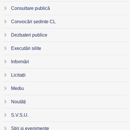
Consultare publică
Convocări ședinte CL
Dezbateri publice
Executări silite
Informări
Licitații
Mediu
Noutăți
S.V.S.U.
Știri și evenimente