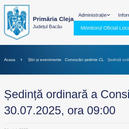
Administrație
Infor
Primăria Cleja
Județul Bacău
Monitorul Oficial Loc
Acasa
Știri și evenimente
Convocări ședinte CL
Ședință ordi
Ședință ordinară a Consil
30.07.2025, ora 09:00