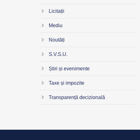
Licitații
Mediu
Noutăți
S.V.S.U.
Știri și evenimente
Taxe și impozite
Transparență decizională