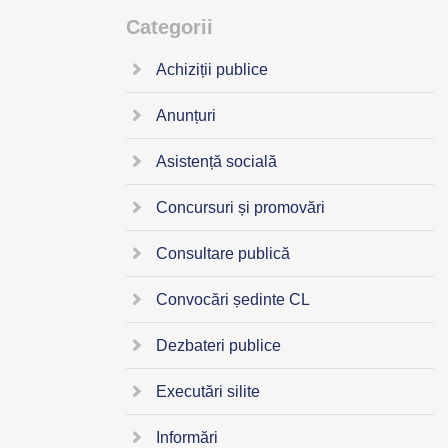
Categorii
Achiziții publice
Anunțuri
Asistență socială
Concursuri și promovări
Consultare publică
Convocări ședinte CL
Dezbateri publice
Executări silite
Informări