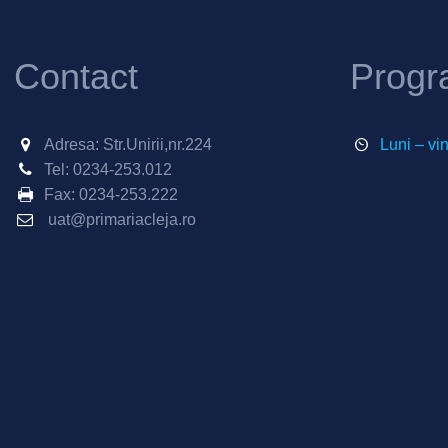
Contact
Progr
Adresa: Str.Unirii,nr.224
Luni – vi
Tel:
0234-253.012
Fax:
0234-253.222
uat@primariacleja.ro