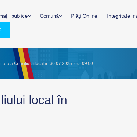
mații publice
Comună
Plăți Online
Integritate in
al
nară a Consiliului local în 30.07.2025, ora 09:00
iului local în