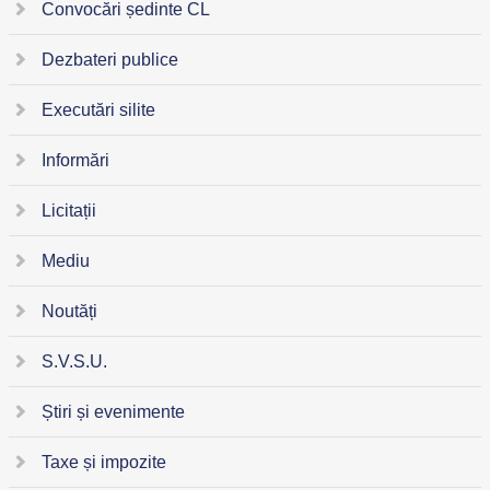
Convocări ședinte CL
Dezbateri publice
Executări silite
Informări
Licitații
Mediu
Noutăți
S.V.S.U.
Știri și evenimente
Taxe și impozite