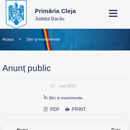
Primăria Cleja
Județul Bacău
Acasa
Știri și evenimente
Anunț public
17
mai 2021
În
Știri și evenimente
PDF
PRINT
Nume
Data