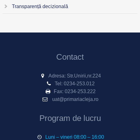
Transparență decizională
Contact
Adresa: Str.Unirii,nr.224
Tel:
0234-253.012
Fax:
0234-253.222
uat@primariacleja.ro
Program de lucru
Luni – vineri 08:00 – 16:00