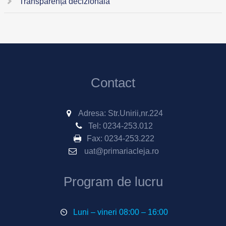
Transparență decizională
Contact
Adresa: Str.Unirii,nr.224
Tel:
0234-253.012
Fax:
0234-253.222
uat@primariacleja.ro
Program de lucru
Luni – vineri 08:00 – 16:00