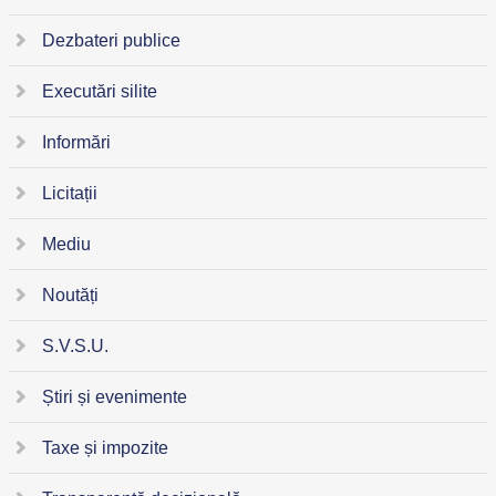
Dezbateri publice
Executări silite
Informări
Licitații
Mediu
Noutăți
S.V.S.U.
Știri și evenimente
Taxe și impozite