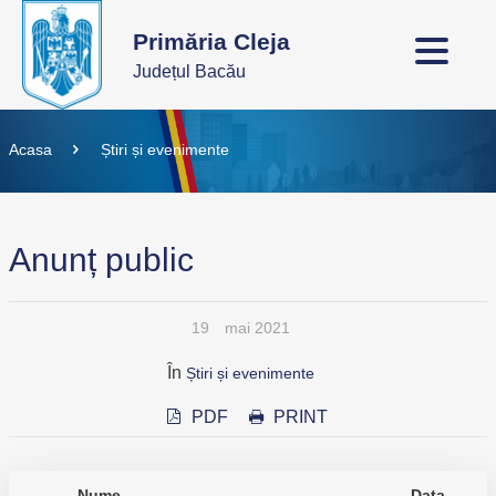
Primăria Cleja
Județul Bacău
Acasa
Știri și evenimente
Anunț public
19
mai 2021
În
Știri și evenimente
PDF
PRINT
Nume
Data