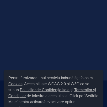
Pentru furnizarea unui serviciu îmbunătățit folosim
Cookies
, Accesibilitate WCAG 2.0 și W3C ce se
supun
Politicilor de Confidențialitate
și
Termenilor și
Setări Cookies și Accesibilitate
Condițiilor
de folosire a acestui site. Click pe ‘Setările
|
Informare cu privire la prelucrarea datelor
|
Politică de utilizare
Mele’ pentru activare/dezactivare opțiuni
cookies
|
Termeni și condiții de utilizare a site-ului
|
Politică de