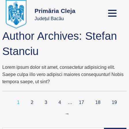
Primăria Cleja
Județul Bacău
Author Archives:
Stefan
Stanciu
Lorem ipsum dolor sit amet, consectetur adipisicing elit.
Saepe culpa illo vero adipisci maiores consequuntur! Nobis
tempora saepe, ut sint?
1
2
3
4
…
17
18
19
→