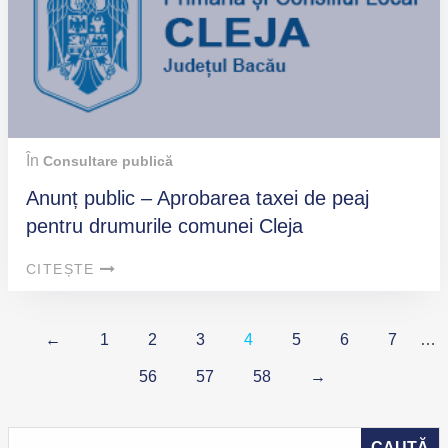
În
Consultare publică
Anunț public – Aprobarea taxei de peaj
pentru drumurile comunei Cleja
CITEȘTE
←
1
2
3
4
5
6
7
…
56
57
58
→