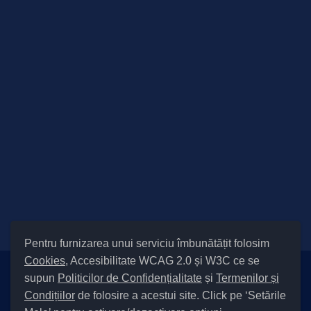
Pentru furnizarea unui serviciu îmbunătățit folosim
Cookies
, Accesibilitate WCAG 2.0 și W3C ce se
supun
Politicilor de Confidențialitate
și
Termenilor și
Setări Cookies și Accesibilitate
Condițiilor
de folosire a acestui site. Click pe ‘Setările
|
Informare cu privire la prelucrarea datelor
|
Politică de utilizare