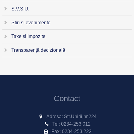
S.V.S.U.
Știri și evenimente
Taxe și impozite
Transparență decizională
Contact
Adresa: Str.Unirii,nr.224
Tel:
0234-253.012
Fax:
0234-253.222