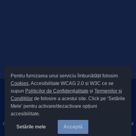
Pentru furnizarea unui serviciu îmbunătățit folosim
Cookies
, Accesibilitate WCAG 2.0 și W3C ce se
supun
Politicilor de Confidențialitate
și
Termenilor și
Setări Cookies și Accesibilitate
Condițiilor
de folosire a acestui site. Click pe ‘Setările
|
Informare cu privire la prelucrarea datelor
|
Politică de utilizare
Mele’ pentru activare/dezactivare opțiuni
cookies
|
Termeni și condiții de utilizare a site-ului
|
Politică de
accesibilitate.
confidențialitate site
|
Cod Județ 4 / Județul Bacău / Tipul UAT – 14 – C – Comună / Codul
Setările mele
Acceptă
SIRUTA al Unității Administrativ-Teritoriale 21855 / Cleja